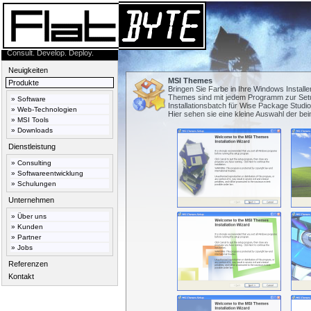
Consult. Develop. Deploy.
Neuigkeiten
MSI Themes
Produkte
Bringen Sie Farbe in Ihre Windows Install
Themes sind mit jedem Programm zur Setu
»
Software
Installationsbatch für Wise Package Studio l
»
Web-Technologien
Hier sehen sie eine kleine Auswahl der be
»
MSI Tools
»
Downloads
Dienstleistung
»
Consulting
»
Softwareentwicklung
»
Schulungen
Unternehmen
»
Über uns
»
Kunden
»
Partner
»
Jobs
Referenzen
Kontakt