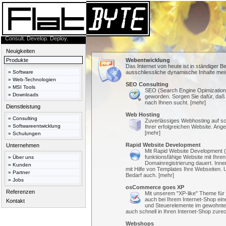
Consult. Develop. Deploy.
Neuigkeiten
Produkte
Webentwicklung
Das Internet von heute ist in ständiger
»
Software
ausschliessliche dynamische Inhalte mei
»
Web-Technologien
SEO Consulting
»
MSI Tools
SEO (Search Engine Opimization) 
»
Downloads
geworden. Sorgen Sie dafür, daß
nach Ihnen sucht. [
mehr
]
Dienstleistung
Web Hosting
»
Consulting
Zuverlässiges Webhosting auf sch
»
Softwareentwicklung
Ihrer erfolgreichen Website. Angebo
[
mehr
]
»
Schulungen
Rapid Website Development
Unternehmen
Mit Rapid Website Development 
funktionsfähige Website mit Ihren 
»
Über uns
Domainregistrierung dauert. Inne
»
Kunden
mit Hilfe von Templates Ihre Webseiten.
»
Partner
Bedarf auch. [
mehr
]
»
Jobs
osCommerce goes XP
Referenzen
Mit unserem "XP-like" Theme fü
auch bei Ihrem Internet-Shop einen
Kontakt
und Steuerelemente im gewohnte
auch schnell in Ihren Internet-Shop zurec
Webshops