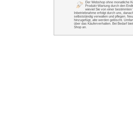
Der Webshop ohne monatliche Kost
Produkt-Wartung durch den Endk
wieviel Sie von einer bestimmte
Inbetriebnahme erfolgt durch uns, danac
selbstständig verwalten und pflegen. Neu
hinzugefügt, alte werden gelöscht. Umfa
über das Käuferverhalten. Bei Bedarf bie
Shop an.