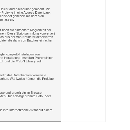
 leicht durchschaubar gemacht. Mit
l-Projekte in eine Access Datenbank
celsheet generiert mit dem sich
en lassen.
r noch die einfachste Möglichkeit dar
hren. Diese Skriptsammlung konvertiert
s aus der von NetInstall exportierten
datei, die dann von Batches einfacher
.
igte Komplett-Installation von
installation). Installiert Prerequisites,
ET und die MSDN Library voll
etInstall Datenbanken verwaiste
löschen. Wahlweise können die Projekte
sse und erstellt ein im Browser
s Menü für selbstgebrannte Foto- oder
e ihre Internetkonnektivität auf einem