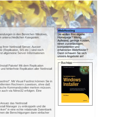
WebHosting
endungen in den Bereichen Windows,
Sie wollen Ihre eigene
n unterschiedlichen Kategorien.
Homepage? Wenig
Aufwand, geringe Kosten,
einen zuverlässigen,
g Ihrer NetInstall Server. Ausser
kompetenten und
e (Replikation, SIS etc.) sind noch
erfahrenen WebHoster?
und allgemeine Server-Informationen
Dann schauen Sie sich
unsere Angebote an!
Buchtipp
tInstall Pakete! Mit dem Replication
und fehlerfreie Replikation aller NetInstall
astInst". Mit Visual FastInst können Sie in
ntfernten Rechnern zuweisen, ohne daß
ptische Kommandozeilen merken müssen.
n auch via NiInst32 erfolgen. Eine
 Ansatz das NetInstall
tall Manager zu entkoppeln und die
nken" in eine echte relationale Datenbank
nnen die Berechtigungen dann einfacher