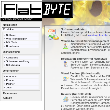
Consult. Develop. Deploy.
Neuigkeiten
Produkte
Softwareprodukte
Unsere Softwareprodukte umfassen Anw
»
Software
HTA/XAML, .NET und
Windows Installer
i
»
Web-Technologien
Volusia NetInstall Servermanagement
»
MSI Tools
Kinderleichter Betrieb und Wartun
»
Downloads
Management der NetInstall Dienst
Kopierbefehle, Erreichbarkeits- 
Dienstleistung
abrufbar. [
mehr
]
»
Consulting
Replication Enforcer (für NetInstall)
»
Softwareentwicklung
Nie mehr fehlerhaft replizierte Ne
Enforcer stellen Sie die komplette 
»
Schulungen
Pakete auf Ihren Servern sicher.
Unternehmen
Visual FastInst (für NetInstall)
Die GUI für das NetInstall Tool "F
»
Über uns
Windeseile Softwarepakete auf e
»
Kunden
Sie sich Paket-GUIDs oder kry
»
Partner
Auf lokalen Rechnern kann die Installatio
»
Jobs
Deinstallation ist ebenfalls möglich.
Referenzen
Revulex (für NetInstall)
Revulex ist der revolutionär neue
Kontakt
Berechtigungskonzept vom NetIns
NetInstall textbasierten "Datenba
zu portieren. Über einen Webservice kö
zugewiesen werden. [
mehr
]