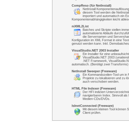
CompReso (für NetInstall)
NetInstall Komponentenauflösung
diesem Tool werden die NetInstal
importiert und automatisch ein Ex
Komponentenabhängigkeiten leicht ables
niXML2List
Batches und Skripte stellen imme
automatisierte Abläufe durchzufü
die Servernamen und Servershare
Konfiguration im XML Format in eine Text
genutzt werden kann. Inkl. Demobatches
VisualStudio.NET 2003 Installer
Ein Installer für eine unbeaufsicht
VisualStudio.NET 2003 (unattended 
.NET Framework, VisualStudio.N
automatisch. (Benötigt zwei Transforms)
NetInstall Sweeper (Freeware)
Ein Kommandozeilen-Tool um in N
Projekte zu lokalisieren und zu 
auch verschoben werden.
HTML File Indexer (Freeware)
Der HFI indiziert Unterverzeichni
navigierbaren Index. Sinnvoll al
Medien-CDs/DVDs.
IsInetConnected (Freeware)
Mit diesem kleinen Tool können Si
Client prüfen.